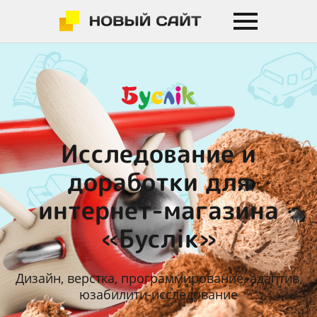
Исследование и
доработки для
интернет-магазина
«Буслiк»
Дизайн, верстка, программирование, адаптив,
юзабилити-исследование