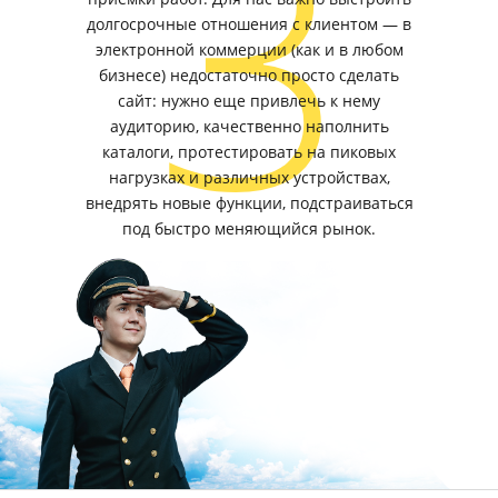
3
долгосрочные отношения с клиентом — в
электронной коммерции (как и в любом
бизнесе) недостаточно просто сделать
сайт: нужно еще привлечь к нему
аудиторию, качественно наполнить
каталоги, протестировать на пиковых
нагрузках и различных устройствах,
внедрять новые функции, подстраиваться
под быстро меняющийся рынок.