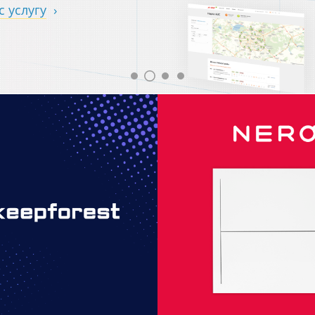
 услугу
›
-магазин цифровых
Интернет-ма
оинструментов
Умного дома 
p-forest.com
Интернет-мага
ернет-магазины
Адаптивный ди
птивный дизайн
Монобрендовый м
нлайн-сервисы