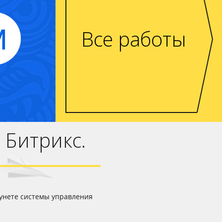
с покупки
нт-М»
Все работы
зины
зайн
 Битрикс.
Рунете системы управления