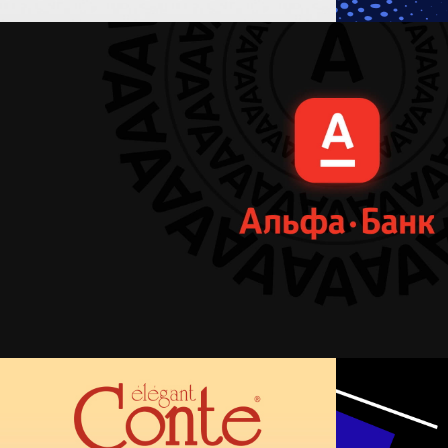
Третья версия корпоративного са
Корпоративный сайт
Адаптивный дизайн
B2B инт