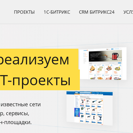
ПРОЕКТЫ
1C-БИТРИКС
CRM БИТРИКС24
УСЛ
 и интернет магази
реализуем
Т-проекты
известные сети
р, сервисы,
н-площадки.