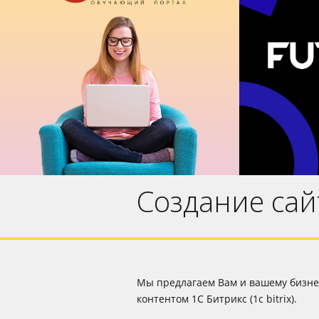
Образовательный портал
«
для «Conte»
Инт
Корпоративный сайт
Образовательный портал
Ада
Создание сай
Мы предлагаем Вам и вашему бизнес
контентом 1С Битрикс (1c bitrix).