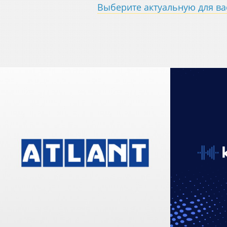
Выберите актуальную для вас
Интернет
Разработка сайта для
ауди
холдинга «Атлант»
kee
Корпоративный сайт
Инт
Адаптивный дизайн
Ада
Каталог продукции
О