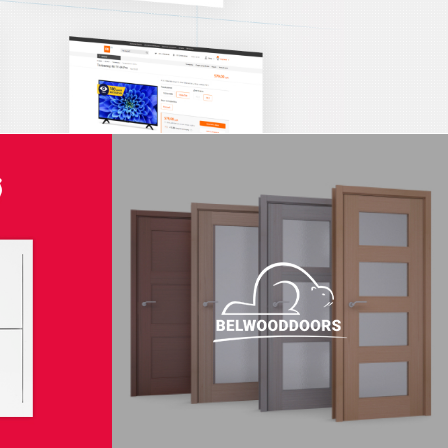
газин
Интернет-магазин для
Nero
BELWOODDOORS
зин
Интернет-магазин
зайн
Адаптивный дизайн
агазин