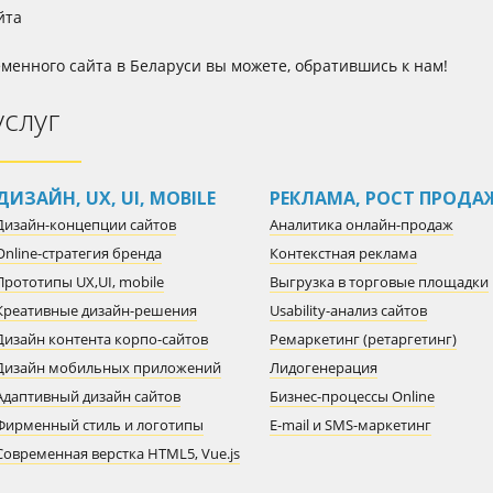
йта
еменного сайта в Беларуси вы можете, обратившись к нам!
услуг
ДИЗАЙН, UX, UI, MOBILE
РЕКЛАМА, РОСТ ПРОДА
Дизайн-концепции сайтов
Аналитика онлайн-продаж
Online-стратегия бренда
Контекстная реклама
Прототипы UX,UI, mobile
Выгрузка в торговые площадки
Креативные дизайн-решения
Usability-анализ сайтов
Дизайн контента корпо-сайтов
Ремаркетинг (ретаргетинг)
Дизайн мобильных приложений
Лидогенерация
Адаптивный дизайн сайтов
Бизнес-процессы Online
Фирменный стиль и логотипы
E-mail и SMS-маркетинг
Современная верстка HTML5, Vue.js