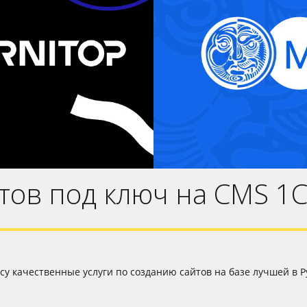
Уникальный серви
Furnitop.by»
авто для
«Атла
ернет-магазины
Интернет-мага
B2B-сервисы
Адаптивный ди
птивный дизайн
тов под ключ на CMS 1С
у качественные услуги по созданию сайтов на базе лучшей в 