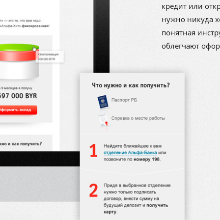
кредит или отк
нужно никуда х
понятная инстр
облегчают офор