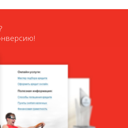
?
онверсию!