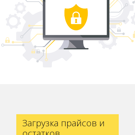
Загрузка прайсов
и
остатков