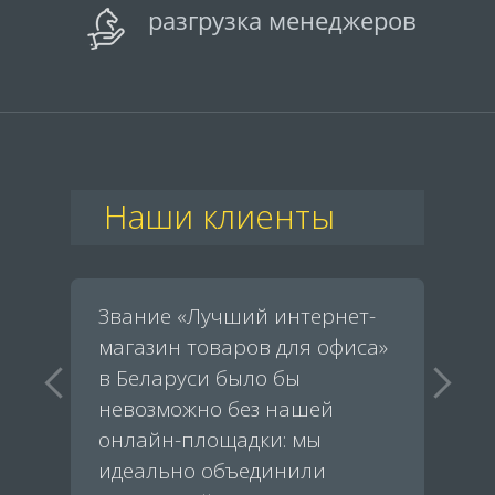
разгрузка менеджеров
Наши клиенты
ание «Лучший интернет-
Благодаря
газин товаров для офиса»
функционально
Беларуси было бы
B2B-площадки 
возможно без нашей
сократили вре
лайн-площадки: мы
обработку зака
еально объединили
довольны новы