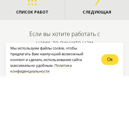
СПИСОК РАБОТ
СЛЕДУЮЩАЯ
Если вы хотите работать с
нами, то пишите нам
Мы используем файлы cookie, чтобы
contact@newsite.ru
или
предлагать Вам наилучший возможный
заполните
форму заказа услуги
контент и сделать использование сайта
Ок
максимально удобным.
Политика
конфиденциальности
ЗАКАЗАТЬ УСЛУГУ
+7 931
111-97-39